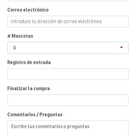
Correo electrónico
Cafetera
Piscina comunitaria
Juego completo de utensilios de cocina
# Mascotas
Acondicionador
0
Conceptos básicos de cocina
Registro de entrada
Cozy Care CR
Limpieza diaria
Pesca en alta mar
Finalizar la compra
Escritorio
Silla de escritorio
Comentarios / Preguntas
Comedor
Mesa de comedor