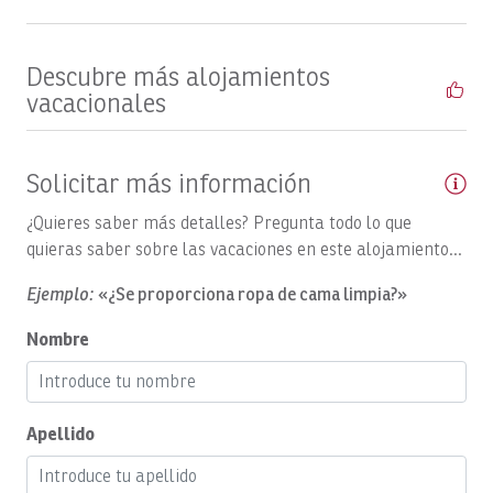
Embarcaciones, temporal
Piscinas al estilo de un complejo turístico con
Barcos, TOP FLY, día completo
amplias terrazas para tomar el sol
Descubre más alojamientos
Precioso jardín tropical
Jabón corporal
vacacionales
Aparcamiento cubierto con plazas para carritos de
Se puede reservar el desayuno
golf
Zumbador
Solicitar más información
Cerraduras para armarios
¿Quieres saber más detalles? Pregunta todo lo que
Televisión por cable/satélite
quieras saber sobre las vacaciones en este alojamiento...
Ventilador de techo
Ejemplo:
«¿Se proporciona ropa de cama limpia?»
Ventiladores de techo
Nombre
Aire acondicionado central
Se admiten niños
Apellido
Productos de limpieza
Café