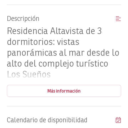
Descripción
Residencia Altavista de 3
dormitorios: vistas
panorámicas al mar desde lo
alto del complejo turístico
Los Sueños
Lujo exquisito con espectaculares puestas de sol sobre el
Más información
Pacífico
La propiedad
Situada en uno de los puntos más altos de Los Sueños
Calendario de disponibilidad
Resort & Marina, esta elegante residencia de tres