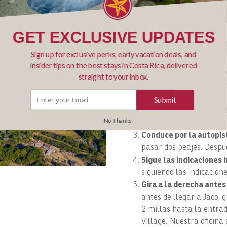
Cómo llegar al
GET EXCLUSIVE UPDATES
Sueños desde e
Sign up for exclusive perks, early vacation deals, and
insider tips on the best stays in Costa Rica, delivered
Desde el aeropuerto SJO
straight to your inbox.
(8,2 km). Busca una gr
después de pasarla, toma
Submit
Incorpórate a la autopi
No Thanks
hacia la autopista 27 en
Conduce por la autopis
pasar dos peajes. Despué
Sigue las indicaciones 
siguiendo las indicacion
Gira a la derecha antes 
antes de llegar a Jaco, 
2 millas hasta la entra
Village. Nuestra oficina