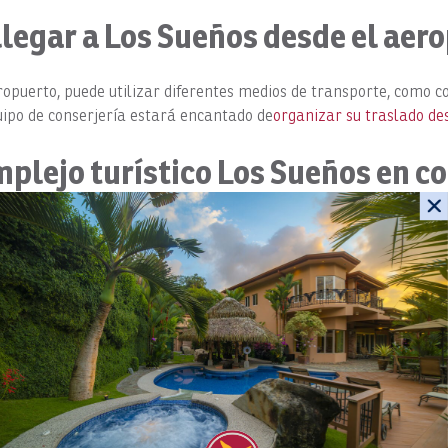
legar a Los Sueños desde el aer
opuerto, puede utilizar diferentes medios de transporte, como coc
uipo de conserjería estará encantado de
organizar su traslado de
plejo turístico Los Sueños en c
ecen a continuación para obtener indicaciones sobre cómo llegar a 
Los Sueños Marina Village:
Google Maps
Waze
 llaves y el pase para el club de playa, y nuestro equipo te acom
eños (Costa Rica) desde el aerop