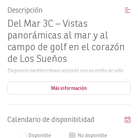
Descripción
Del Mar 3C – Vistas
panorámicas al mar y al
campo de golf en el corazón
de Los Sueños
Elegancia mediterránea relajada con un estilo de vida
propio de un complejo turístico
Más información
La propiedad
Situado en la tercera planta de la prestigiosa
el Del Mar 3C
urbanización Del Mar,
ofrece
Calendario de disponibilidad
2.000 pies cuadrados de superficie
aproximadamente
habitable con un diseño exquisito
, que combina la
arquitectura mediterránea con unas vistas
Disponible
No disponible