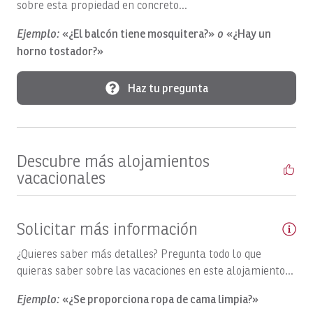
Barcos, SUNNY ONE: Día completo
sobre esta propiedad en concreto...
Barcos, SUNNY ONE: Medio día
Ejemplo:
«¿El balcón tiene mosquitera?»
o
«¿Hay un
horno tostador?»
Barcos, SUNNY ONE: Día completo
Barcos, SUPER FLY: Día completo
Haz tu pregunta
Barcos, SUPER FLY: Día completo
Barcos, SWEET DREAMS: Día completo
Descubre más alojamientos
Embarcaciones, temporal
vacacionales
Barcos, TOP FLY, día completo
Jabón corporal
Solicitar más información
Se puede reservar el desayuno
¿Quieres saber más detalles? Pregunta todo lo que
Televisión por cable/satélite
quieras saber sobre las vacaciones en este alojamiento...
Ventilador de techo
Ejemplo:
«¿Se proporciona ropa de cama limpia?»
Ventiladores de techo