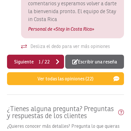
comentarios y esperamos volver a darte
Barcos, «GO FISH»: Día completo
la bienvenida pronto. El equipo de Stay
Barcos, GOOD DAY TOO: Día completo
in Costa Rica
Personal de «Stay in Costa Rica»
Barcos, GOOD DAY: Excursión de día completo por la
costa
Desliza el dedo para ver más opiniones
Barcos, «HOO'S YOUR DADDY»: Día completo
Barcos, Macushla: día completo
Siguiente
1
/
22
Escribir una reseña
Barcos, Open Fly
Ver todas las opiniones (22)
Barcos, PREDATOR: Día completo
Barcos, Satis Fly: día completo
Barcos, Satis Fly: Día completo
¿Tienes alguna pregunta? Preguntas
Barcos, SEA FLY: Día completo
y respuestas de los clientes
Barcos, «Spanish Fly»: día completo
¿Quieres conocer más detalles? Pregunta lo que quieras