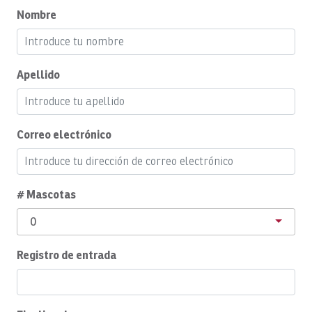
Nombre
Aire acondicionado central
Cuidado infantil
Apellido
Se admiten niños
Limpieza y desinfección
Productos de limpieza
Correo electrónico
Almacenamiento de ropa
Café
# Mascotas
Cafetera
0
Piscina comunitaria
Registro de entrada
Juego completo de utensilios de cocina
Acondicionador
Conceptos básicos de cocina