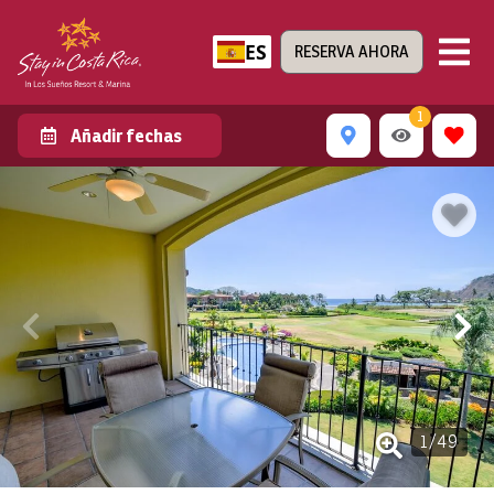
ES
RESERVA AHORA
1
Añadir fechas
1
/
49