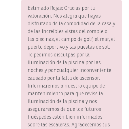
excursiones en quad, tirolina y excursiones por la
Estimado Rojas: Gracias por tu
Observación de aves
selva tropical
valoración. Nos alegra que hayas
Batidora
Tanto si estás planeando unas vacaciones familiares de
disfrutado de la comodidad de la casa y
lujo, una escapada para jugar al golf o una aventura de
Barco
de las increíbles vistas del complejo:
pesca inolvidable, Del Mar 3C te ofrece el equilibrio
las piscinas, el campo de golf, el mar, el
Barco disponible
perfecto entre comodidad, conveniencia y paisajes
puerto deportivo y las puestas de sol.
espectaculares.
Barco: Dream Work
Te pedimos disculpas por la
2001
Stay in Costa Rica
Desde
iluminación de la piscina por las
,
, la agencia oficial de
Navegación
alquiler vacacional de Los Sueños Resort & Marina,
noches y por cualquier inconveniente
Barcos, Ambition 47' Cabo
ofrece alojamientos excepcionales y servicios de
causado por la falta de ascensor.
conserjería personalizados para crear experiencias
Barcos, DRAGIN FLY: Día completo
Informaremos a nuestro equipo de
vacacionales inolvidables.
mantenimiento para que revise la
Barcos, DREAM II: Día completo
iluminación de la piscina y nos
Barcos, DREAM MAKER: Día completo
aseguraremos de que los futuros
Barcos, DREAM MAKER: Medio día
huéspedes estén bien informados
sobre las escaleras. Agradecemos tus
Barcos, excursión épica de día completo