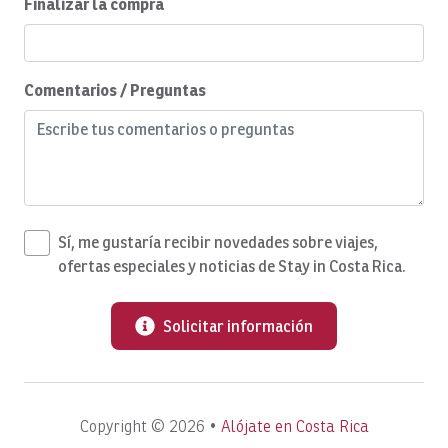
Finalizar la compra
Cozy Care CR
Ciclismo
Comentarios / Preguntas
Excursiones en bicicleta
Limpieza diaria
Pesca en alta mar
Comedor
Sí, me gustaría recibir novedades sobre viajes,
Mesa de comedor
ofertas especiales y noticias de Stay in Costa Rica.
Vajilla y menaje de cocina
Lavavajillas
Solicitar información
Secadora
DVD
Copyright © 2026 •
Alójate en Costa Rica
Reproductor de DVD