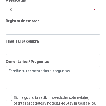
# Mascotas
Barcos, SUNNY ONE: Medio día
0
Barcos, SUNNY ONE: Día completo
Registro de entrada
Barcos, SUPER FLY: Día completo
Barcos, SUPER FLY: Día completo
Barcos, SWEET DREAMS: Día completo
Finalizar la compra
Embarcaciones, temporal
Barcos, TOP FLY, día completo
Comentarios / Preguntas
Jabón corporal
Libros
Libros y material de lectura
Se puede reservar el desayuno
Sí, me gustaría recibir novedades sobre viajes,
Ventilador de techo
ofertas especiales y noticias de Stay in Costa Rica.