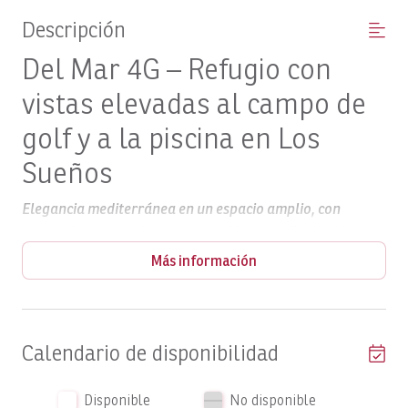
Descripción
Del Mar 4G – Refugio con
vistas elevadas al campo de
golf y a la piscina en Los
Sueños
Elegancia mediterránea en un espacio amplio, con
tranquilas vistas al campo de golf y un estilo de vida
propio de un complejo turístico.
Más información
La propiedad
Del Mar 4G
Bienvenidos a
, un acogedor apartamento
Calendario de disponibilidad
situado en la segunda planta que ofrece
1.800 pies cuadrados de espacio
aproximadamente
habitable con un diseño exquisito,
en la prestigiosa
Disponible
No disponible