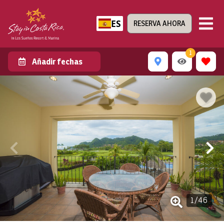
ES
RESERVA AHORA
1
Añadir fechas
1
/
46