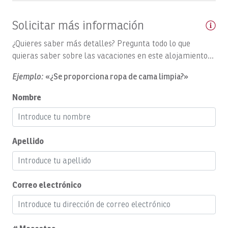
Barcos, GOOD DAY TOO: Día completo
Solicitar más información
Barcos, GOOD DAY: Excursión de día completo por la
¿Quieres saber más detalles? Pregunta todo lo que
costa
quieras saber sobre las vacaciones en este alojamiento...
Barcos, «HOO'S YOUR DADDY»: Día completo
Ejemplo:
«¿Se proporciona ropa de cama limpia?»
Barcos, Macushla: día completo
Nombre
Barcos, Open Fly
Barcos, PREDATOR: Día completo
Apellido
Barcos, Satis Fly: día completo
Barcos, Satis Fly: Día completo
Barcos, SEA FLY: Día completo
Correo electrónico
Barcos, «Spanish Fly»: día completo
Barcos, SUNNY ONE: Día completo